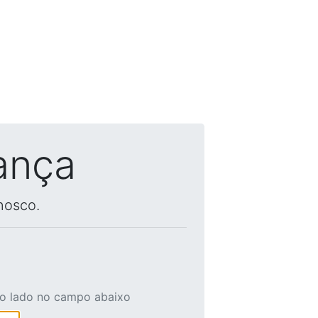
ança
nosco.
ao lado no campo abaixo