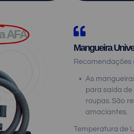
va AFA
Mangueira Unive
Recomendações d
As mangueiras
para saída d
roupas. São re
amaciantes.
Temperatura de 