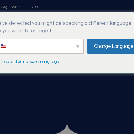
Seg - Sex: 8:00 - 18:00
've detected you might be speaking a different language.
Home
Sobre Nós
Nossos Produtos
Contato
 you want to change to:
Change Language
Close and do not switch language