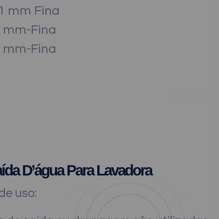
21 mm Fina
9 mm-Fina
2 mm-Fina
ída D’água Para Lavadora
e uso: