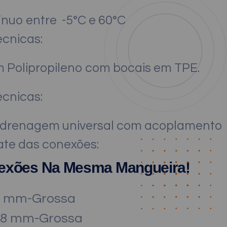
ínuo entre -5°C e 60°C
écnicas:
 Polipropileno com bocais em TPE.
écnicas:
 drenagem universal com acoplamento
ate das conexões:
nexões Na Mesma Mangueira!
9 mm-Grossa
28 mm-Grossa