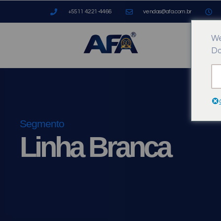
+5511 4221-4466
vendas@afa.com.br
We
Do
Segmento
Linha Branca