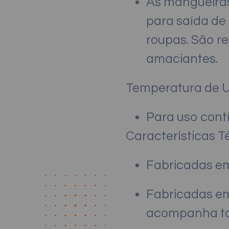
As mangueiras
para saída d
roupas. São re
amaciantes.
Temperatura de 
Para uso cont
Características T
Fabricadas em
Fabricadas em
acompanha ta