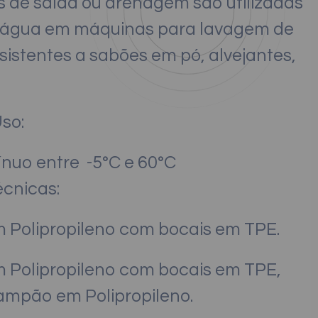
 de saída ou drenagem são utilizadas
e água em máquinas para lavagem de
sistentes a sabões em pó, alvejantes,
Uso:
ínuo entre -5°C e 60°C
écnicas:
 Polipropileno com bocais em TPE.
 Polipropileno com bocais em TPE,
mpão em Polipropileno.