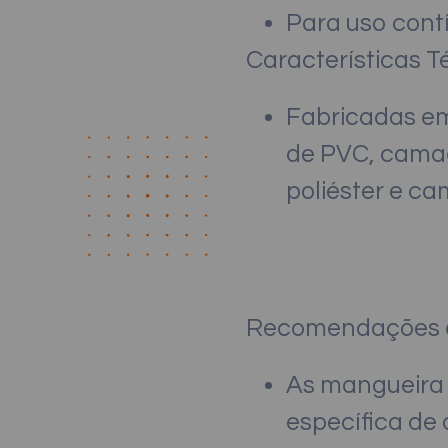
Para uso cont
Características T
Fabricadas em
de PVC, camada
poliéster e c
Recomendações d
As mangueira 
específica de