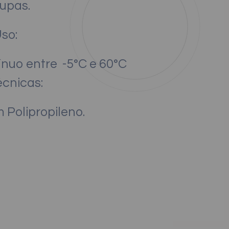
upas.
Uso:
ínuo entre -5°C e 60°C
écnicas:
 Polipropileno.