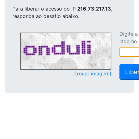
Para liberar o acesso
do IP
216.73.217.13
,
responda ao desafio abaixo.
Digite 
lado no
[trocar imagem]