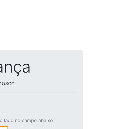
ança
nosco.
ao lado no campo abaixo