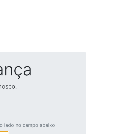
ança
nosco.
ao lado no campo abaixo