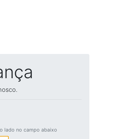
ança
nosco.
ao lado no campo abaixo