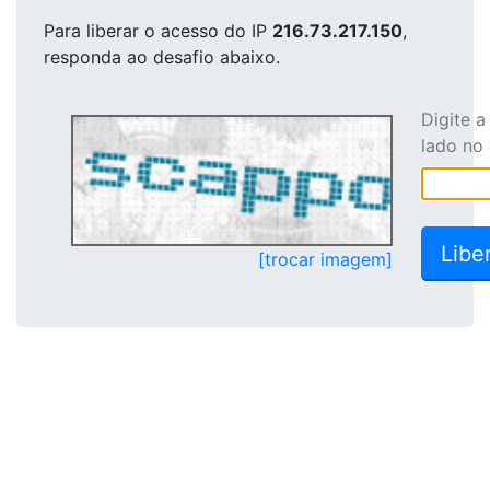
Para liberar o acesso
do IP
216.73.217.150
,
responda ao desafio abaixo.
Digite 
lado no
[trocar imagem]